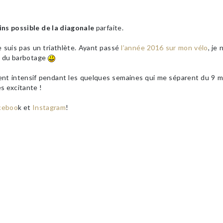
ins possible de la diagonale
parfaite.
ne suis pas un triathlète. Ayant passé
l’année 2016 sur mon vélo
, je
le du barbotage
nt intensif pendant les quelques semaines qui me séparent du 9 ma
s excitante !
ceboo
k et
Instagram
!