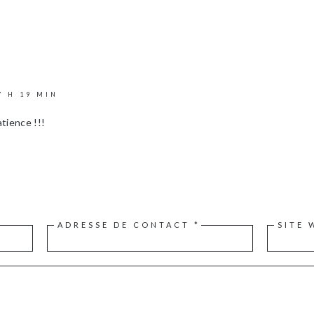
7 H 19 MIN
tience !!!
ADRESSE DE CONTACT
*
SITE 