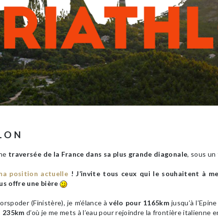
LON
une
traversée de la France dans sa plus grande diagonale
, sous un
ma position actuelle
! J’invite tous ceux qui le souhaitent à m
us offre une bière
orspoder (Finistère), je m’élance à
vélo pour 1165km
jusqu’à l’Epine
t 235km
d’où je me mets à l’eau pour rejoindre la frontière italienne 