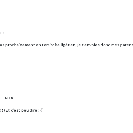
MIN
ras prochainement en territoire ligérien, je t’envoies donc mes paren
23 MIN
! (Et c’est peu dire :-))