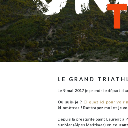
LE GRAND TRIATH
Le
9 mai 2017
je prends le départ d’
Où suis-je ?
Cliquez ici pour voir 
kilomètres ! Rattrapez moi et je vo
Depuis la presqu’ile Saint Laurent à P
sur Mer (Alpes Maritimes) en
couran