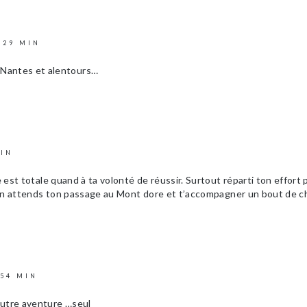
 29 MIN
r Nantes et alentours…
MIN
ce est totale quand à ta volonté de réussir. Surtout réparti ton effort
 . On attends ton passage au Mont dore et t’accompagner un bout de 
 54 MIN
autre aventure …seul