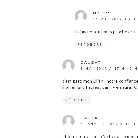
MADDY
11 MAI 2017 À 6 H
J’ai mailé tous mes proches su
RÉPONDRE
DAUZAT
9 MAI 2017 À 17 H 42 
c’est parti mon Lilian . notre confian
moments difficiles , car il y en aura
RÉPONDRE
DAUZAT
6 JANVIER 2017 À 11 H
et ben mon grand , c’est encore une 