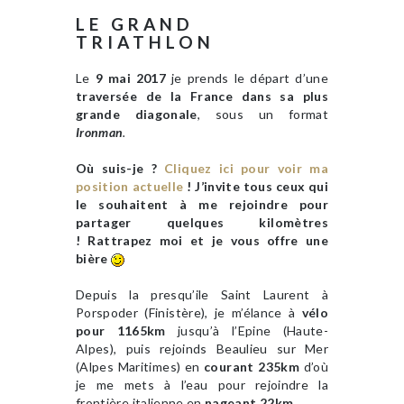
LE GRAND
TRIATHLON
Le
9 mai 2017
je prends le départ d’une
traversée de la France dans sa plus
grande diagonale
, sous un format
Ironman
.
Où suis-je ?
Cliquez ici pour voir ma
position actuelle
! J’invite tous ceux qui
le souhaitent à me rejoindre pour
partager quelques kilomètres
! Rattrapez moi et je vous offre une
bière
Depuis la presqu’ile Saint Laurent à
Porspoder (Finistère), je m’élance à
vélo
pour 1165km
jusqu’à l’Epine (Haute-
Alpes), puis rejoinds Beaulieu sur Mer
(Alpes Maritimes) en
courant 235km
d’où
je me mets à l’eau pour rejoindre la
frontière italienne en
nageant 22km
.