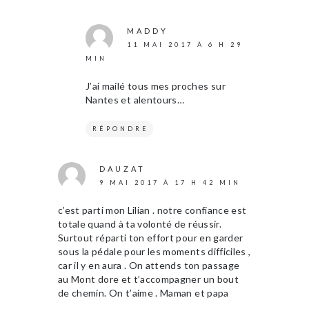
MADDY
11 MAI 2017 À 6 H 29
MIN
J’ai mailé tous mes proches sur
Nantes et alentours…
RÉPONDRE
DAUZAT
9 MAI 2017 À 17 H 42 MIN
c’est parti mon Lilian . notre confiance est
totale quand à ta volonté de réussir.
Surtout réparti ton effort pour en garder
sous la pédale pour les moments difficiles ,
car il y en aura . On attends ton passage
au Mont dore et t’accompagner un bout
de chemin. On t’aime . Maman et papa