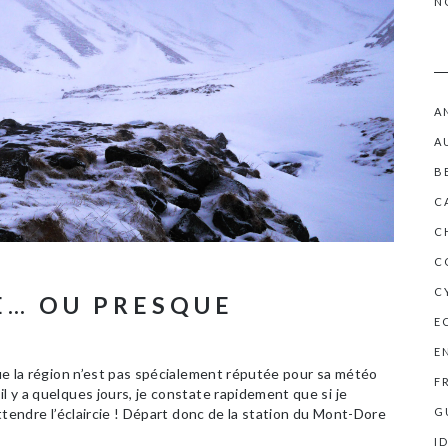
N
A
A
B
C
C
C
C
E… OU PRESQUE
E
E
 que la région n’est pas spécialement réputée pour sa météo
F
l y a quelques jours, je constate rapidement que si je
 attendre l’éclaircie ! Départ donc de la station du Mont-Dore
G
I