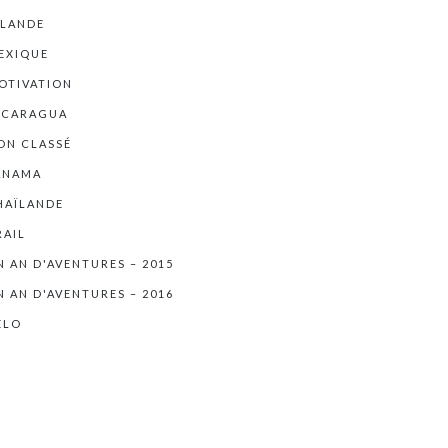
RLANDE
EXIQUE
OTIVATION
ICARAGUA
ON CLASSÉ
ANAMA
HAÏLANDE
RAIL
N AN D'AVENTURES – 2015
N AN D'AVENTURES – 2016
ÉLO