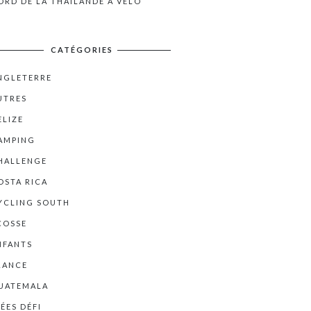
ORD DE LA THAÏLANDE À VÉLO
CATÉGORIES
NGLETERRE
UTRES
ELIZE
AMPING
HALLENGE
OSTA RICA
YCLING SOUTH
COSSE
NFANTS
RANCE
UATEMALA
DÉES DÉFI