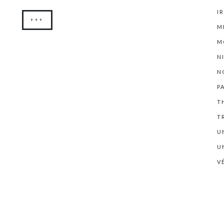
I
+++
M
M
N
N
P
T
T
U
U
V