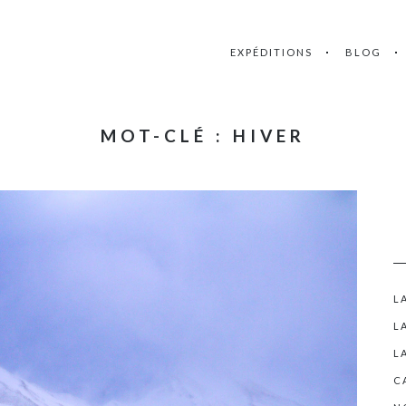
EXPÉDITIONS
BLOG
MOT-CLÉ : HIVER
L
L
L
C