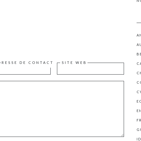
N
A
A
B
DRESSE DE CONTACT
SITE WEB
C
C
C
C
E
E
F
G
I