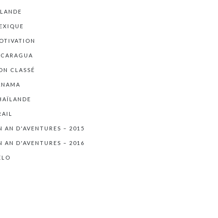
RLANDE
EXIQUE
OTIVATION
ICARAGUA
ON CLASSÉ
ANAMA
HAÏLANDE
RAIL
N AN D'AVENTURES – 2015
N AN D'AVENTURES – 2016
ÉLO