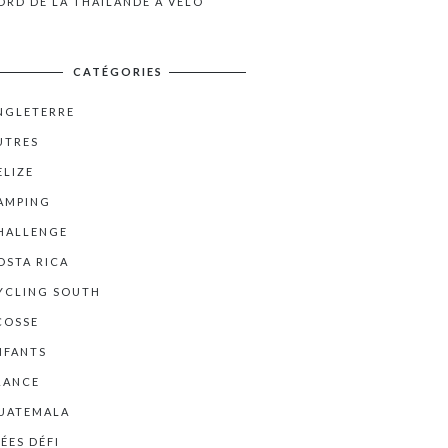
ORD DE LA THAÏLANDE À VÉLO
CATÉGORIES
NGLETERRE
UTRES
ELIZE
AMPING
HALLENGE
OSTA RICA
YCLING SOUTH
COSSE
NFANTS
RANCE
UATEMALA
DÉES DÉFI