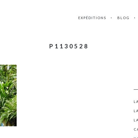
EXPÉDITIONS
BLOG
P1130528
L
L
L
C