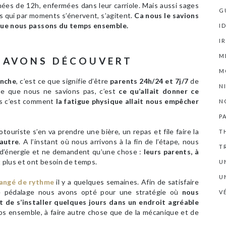
rnées de 12h, enfermées dans leur carriole. Mais aussi sages
G
ts qui par moments s’énervent, s’agitent.
Ca nous le savions
s que nous passons du temps ensemble.
I
I
M
S AVONS DÉCOUVERT
M
anche
, c’est ce que signifie d’être
parents 24h/24 et 7j/7
de
N
 Ce que nous ne savions pas, c’est
ce qu’allait donner ce
as c’est comment
la fatigue physique allait nous empêcher
N
P
touriste s’en va prendre une bière, un repas et file faire la
T
autre
. A l’instant où nous arrivons à la fin de l’étape, nous
T
 d’énergie et ne demandent qu’une chose :
leurs parents, à
 plus et ont besoin de temps.
U
U
angé de rythme
il y a quelques semaines. Afin de satisfaire
de pédalage nous avons opté pour une stratégie où
nous
V
 de s’installer quelques jours dans un endroit agréable
s ensemble, à faire autre chose que de la mécanique et de