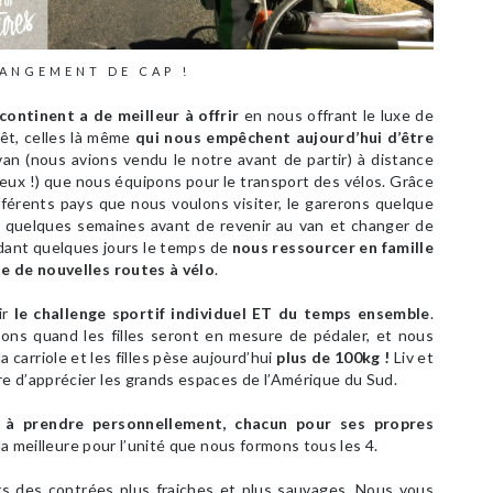
ANGEMENT DE CAP !
ontinent a de meilleur à offrir
en nous offrant le luxe de
rêt, celles là même
qui nous empêchent aujourd’hui d’être
an (nous avions vendu le notre avant de partir) à distance
à eux !) que nous équipons pour le transport des vélos. Grâce
fférents pays que nous voulons visiter, le garerons quelque
ur quelques semaines avant de revenir au van et changer de
dant quelques jours le temps de
nous ressourcer en famille
e de nouvelles routes à vélo
.
ir
le challenge sportif individuel ET du temps ensemble
.
ons quand les filles seront en mesure de pédaler, et nous
 carriole et les filles pèse aujourd’hui
plus de 100kg !
Liv et
 d’apprécier les grands espaces de l’Amérique du Sud.
e à prendre personnellement, chacun pour ses propres
 la meilleure pour l’unité que nous formons tous les 4.
s des contrées plus fraiches et plus sauvages. Nous vous