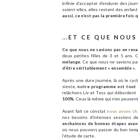
infinie d’accepter d’endurer des jou
soient-elles, elles restent des enfan
aussi, ce n’est pas la première foi
…ET CE QUE NOU
Ce que nous ne savions pas en rev
deux petites filles de 3 et 5 ans.
mélange
. Ce que nous ne savions p
d’être véritablement « ensemble »
.
Après une dure journée, là où le cyclo
sieste,
notre programme est tout 
relâchons Liv et Tess qui débordent
100%
. Ceux là même qui n’en peuvent
Ayant fait ce constat
nous avons ch
nos besoins d’intenses sessions 
enchainons de bonnes étapes avant
où nous pouvons passer du bon temp
l’étude de carte.