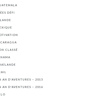
UATEMALA
DÉES DÉFI
RLANDE
EXIQUE
OTIVATION
ICARAGUA
ON CLASSÉ
ANAMA
HAÏLANDE
RAIL
N AN D'AVENTURES – 2015
N AN D'AVENTURES – 2016
ÉLO