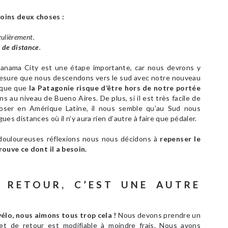
ins deux choses :
gulièrement.
 de distance
.
anama City est une étape importante, car nous devrons y
 mesure que nous descendons vers le sud avec notre nouveau
dique que
la Patagonie risque d’être hors de notre portée
ns au niveau de Bueno Aires. De plus, si il est très facile de
poser en Amérique Latine, il nous semble qu’au Sud nous
es distances où il n’y aura rien d’autre à faire que pédaler.
 douloureuses réflexions nous nous décidons à
repenser le
rouve ce dont il a besoin.
N RETOUR, C’EST UNE AUTRE
élo, nous aimons tous trop cela !
Nous devons prendre un
illet de retour est modifiable à moindre frais. Nous avons