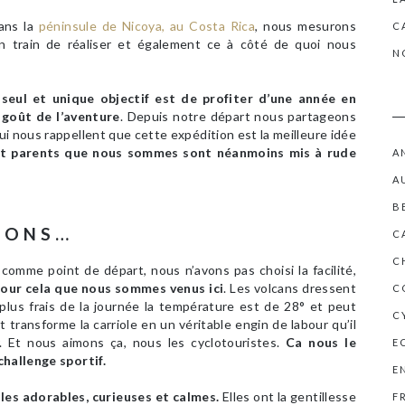
ans la
péninsule de Nicoya, au Costa Rica
, nous mesurons
C
train de réaliser et également ce à côté de quoi nous
N
seul et unique objectif est de profiter d’une année en
e goût de l’aventure
. Depuis notre départ nous partageons
i nous rappellent que cette expédition est la meilleure idée
 et parents que nous sommes sont néanmoins mis à rude
A
A
B
IONS…
C
C
comme point de départ, nous n’avons pas choisi la facilité,
 pour cela que nous sommes venus ici
. Les volcans dressent
C
 plus frais de la journée la température est de 28° et peut
C
nt transforme la carriole en un véritable engin de labour qu’il
. Et nous aimons ça, nous les cyclotouristes.
Ca nous le
E
challenge sportif.
E
lles adorables, curieuses et calmes.
Elles ont la gentillesse
F