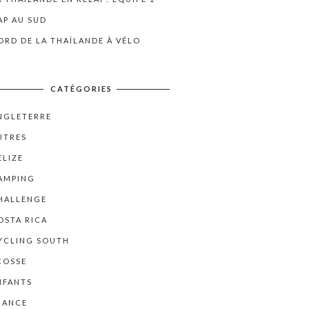
AP AU SUD
ORD DE LA THAÏLANDE À VÉLO
CATÉGORIES
NGLETERRE
UTRES
ELIZE
AMPING
HALLENGE
OSTA RICA
YCLING SOUTH
COSSE
NFANTS
RANCE