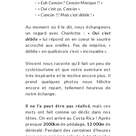
– « Euh Cancùn ? Cancùn Mexique ?! »
– « Oui c’est ça, Cancùn »
– « Cancùn !!! Mais c’est débile ! »
Au moment où il le dit, nous échangeons
un regard avec Charlotte :
« Oui c’est
débile »
lui répond on en coeur le sourire
accroché aux oreilles. Pas de méprise, «
débile » en québécois c’est « incroyable ».
Vincent nous raconte qu’il fait un peu de
cyclotourisme et que notre aventure est
très inspirante et le motive encore plus. Il
prend quelques photos nous félicite
encore et repart, tellement heureux de
notre échange.
Il ne l’a peut être pas réalisé
, mais ces
mots ont fait comme un déclic dans nos
têtes. On est arrivé au Costa Rica ! Après
presque
2000km
de pédalage,
12 000m
de
dénivelé. Pendant des centaines d’heures