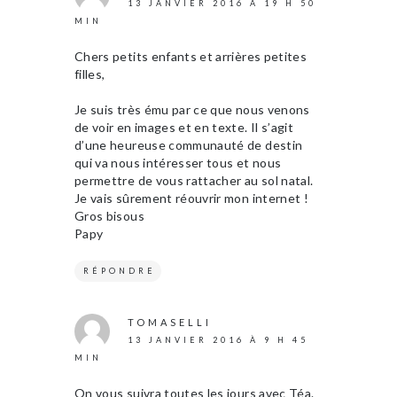
13 JANVIER 2016 À 19 H 50
MIN
Chers petits enfants et arrières petites
filles,
Je suis très ému par ce que nous venons
de voir en images et en texte. Il s’agit
d’une heureuse communauté de destin
qui va nous intéresser tous et nous
permettre de vous rattacher au sol natal.
Je vais sûrement réouvrir mon internet !
Gros bisous
Papy
RÉPONDRE
TOMASELLI
13 JANVIER 2016 À 9 H 45
MIN
On vous suivra toutes les jours avec Téa.