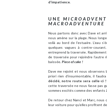
d’impatience
.
UNE
MICROADVENT
MACROADVENTURE
Nous partons donc avec Dave et arriv
nous amène sur la plage. Nous longe
voilà au bord de l’estuaire. L’eau s
quelques vagues à contre-courant.
entreprend la traversée. Rapidement j’a
de traversée pour rejoindre l’autre 
baissée.
Piece of cake !
Dave me rejoint et nous observons la 
priori rien d’insurmontable, il faud
décidé, notre route sera celle-ci !
cette traversée ne nous fasse pas gag
sommes excités comme des enfants à 
De retour chez Nanci et Marc, nous c
leur voiture pour qu’elles profitent d