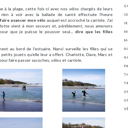
G
ne à la plage, cette fois-ci avec nos vélos chargés de leurs
 rien à voir avec la ballade de santé effectuée l’heure
I
 faire avancer mon vélo
auquel est accroché la carriole. J’ai
I
arlotte vient à mon secours et, péniblement, nous amenons
 pour que je puisse le pousser seul…
dire que les filles
M
M
nent au bord de l’estuaire. Nanci surveille les filles qui se
N
petits jouets qu’elle leur a offert. Charlotte, Dave, Marc et
N
our faire passer sacoches, vélos et carriole.
P
T
T
U
U
V