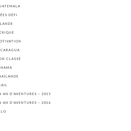
UATEMALA
DÉES DÉFI
RLANDE
EXIQUE
OTIVATION
ICARAGUA
ON CLASSÉ
ANAMA
HAÏLANDE
RAIL
N AN D'AVENTURES – 2015
N AN D'AVENTURES – 2016
ÉLO