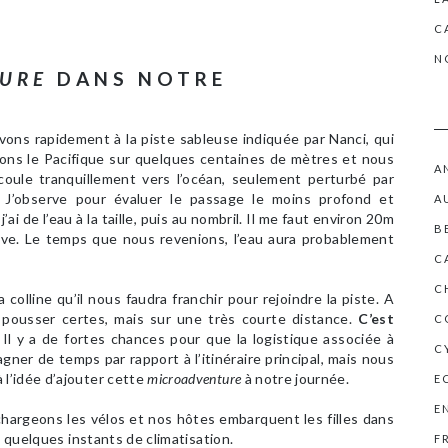
C
N
URE
DANS NOTRE
ons rapidement à la piste sableuse indiquée par Nanci, qui
ons le Pacifique sur quelques centaines de mètres et nous
A
’écoule tranquillement vers l’océan, seulement perturbé par
 J’observe pour évaluer le passage le moins profond et
A
i de l’eau à la taille, puis au nombril. Il me faut environ 20m
B
rive. Le temps que nous revenions, l’eau aura probablement
C
C
colline qu’il nous faudra franchir pour rejoindre la piste. A
ra pousser certes, mais sur une très courte distance.
C’est
C
Il y a de fortes chances pour que la logistique associée à
C
ner de temps par rapport à l’itinéraire principal, mais nous
l’idée d’ajouter cette
microadventure
à notre journée.
E
E
hargeons les vélos et nos hôtes embarquent les filles dans
e quelques instants de climatisation.
F