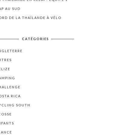
AP AU SUD
ORD DE LA THAÏLANDE À VÉLO
CATÉGORIES
NGLETERRE
UTRES
ELIZE
AMPING
HALLENGE
OSTA RICA
YCLING SOUTH
COSSE
NFANTS
RANCE