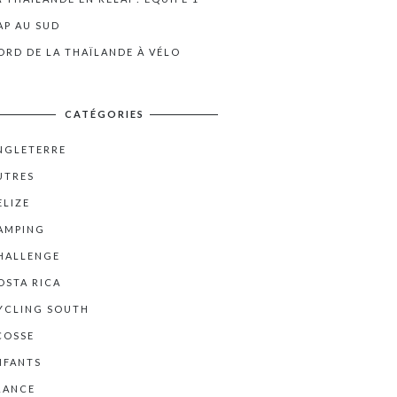
AP AU SUD
ORD DE LA THAÏLANDE À VÉLO
CATÉGORIES
NGLETERRE
UTRES
ELIZE
AMPING
HALLENGE
OSTA RICA
YCLING SOUTH
COSSE
NFANTS
RANCE