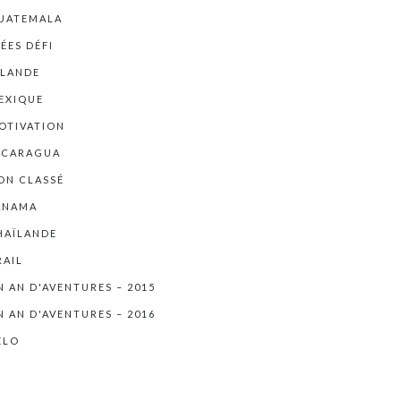
UATEMALA
DÉES DÉFI
RLANDE
EXIQUE
OTIVATION
ICARAGUA
ON CLASSÉ
ANAMA
HAÏLANDE
RAIL
N AN D'AVENTURES – 2015
N AN D'AVENTURES – 2016
ÉLO