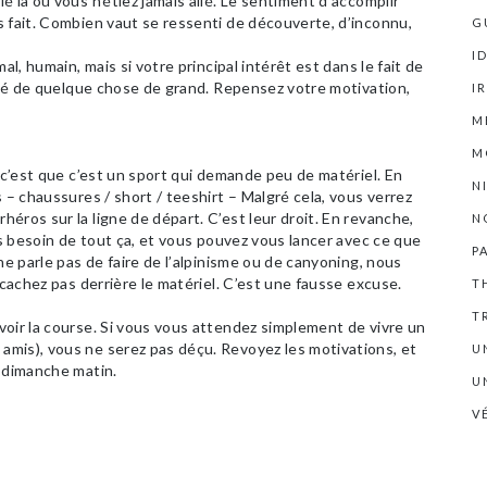
 là où vous n’étiez jamais allé. Le sentiment d’accomplir
 fait. Combien vaut se ressenti de découverte, d’inconnu,
G
I
al, humain, mais si votre principal intérêt est dans le fait de
côté de quelque chose de grand. Repensez votre motivation,
I
M
M
, c’est que c’est un sport qui demande peu de matériel. En
N
 – chaussures / short / teeshirt – Malgré cela, vous verrez
éros sur la ligne de départ. C’est leur droit. En revanche,
N
as besoin de tout ça, et vous pouvez vous lancer avec ce que
P
ne parle pas de faire de l’alpinisme ou de canyoning, nous
 cachez pas derrière le matériel. C’est une fausse excuse.
T
T
oir la course. Si vous vous attendez simplement de vivre un
mis), vous ne serez pas déçu. Revoyez les motivations, et
U
e dimanche matin.
U
V