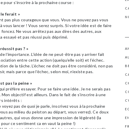
e pour s’inscrire à la prochaine course :
C
 le ferait »
N
ont pas plus courageux que vous. Vous ne pouvez pas vous
à vous lancer ! Vous serez surpris. Si votre idée est de faire
 foncez. Ne vous arrêtez pas aux dires des autres, aux
a essayé et pas réussi puis déprimé.
réussit pas ? »
A
 de l’importance. L’idée de ne peut-être pas y arriver fait
A
iation entre cette action (quelqu’elle soit) et l’échec.
sation de la tâche. L’échec ne doit pas être considéré, non pas
B
r, mais parce que l’échec, selon moi, n’existe pas.
C
est pas la peine »
C
qui préfère essayer. Pour se faire une idée. Je ne serais pas
C
. Mon objectif est ailleurs. Dans le fait de s’inscrire à une
rs intérêts :
C
 voyez pas de quoi je parle, inscrivez vous à la prochaine
E
ous au milieu du peloton au départ, vous verrez). Ce doux
autres, qui vous donne une impression de légèreté (la
E
 pour ce sentiment ca en vaut la peine !)
F