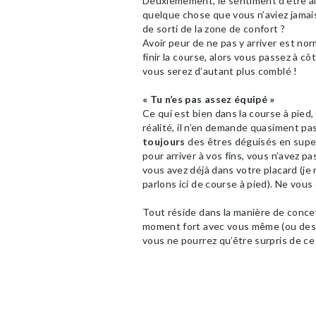
Deuxièmement, le sentiment d’être allé
quelque chose que vous n’aviez jamais
de sorti de la zone de confort ?
Avoir peur de ne pas y arriver est norm
finir la course, alors vous passez à 
vous serez d’autant plus comblé !
« Tu n’es pas assez équipé »
Ce qui est bien dans la course à pied
réalité, il n’en demande quasiment pas
toujours
des êtres déguisés en superh
pour arriver à vos fins, vous n’avez p
vous avez déjà dans votre placard (je 
parlons ici de course à pied). Ne vous
Tout réside dans la manière de concev
moment fort avec vous même (ou des a
vous ne pourrez qu’être surpris de c