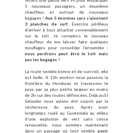
ferons une pause vers 9h pour embarquer
5 nouveaux passagers, un deuxième
chauffeur, et surtout de nouveaux
bagages !
Aux 5 énormes sacs s’ajoutent
3 planches de surf
. Exercice périlleux
d’arriver à tout attacher convenablement
sur le toit. Je convaincs le nouveau
chauffeur de me laisser faire quelques
mouflages pour consolider l’ensemble :
nous perdrons peut être le toit mais
pas les bagages !
La route semble bonne et de surcroit, elle
est belle. A 13h environ nous passons la
frontière du Honduras et traversons le
pays par sa plus petite largeur en moins
de 2h sur des routes défoncées. Déjà au El
Salvador nous avions été surpris par la
sécheresse du pays. Après avoir
longtemps roulé au Guatemala au milieu
d’une explosion de vert sans cesse
renouvelée, nous sommes maintenant
dans un paysage où tout semble
avoir