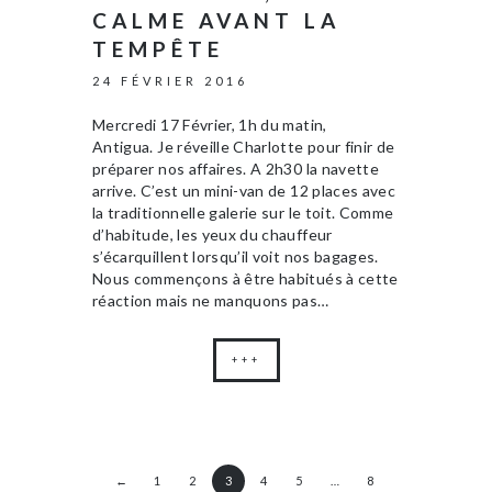
CALME AVANT LA
TEMPÊTE
24 FÉVRIER 2016
Mercredi 17 Février, 1h du matin,
Antigua. Je réveille Charlotte pour finir de
préparer nos affaires. A 2h30 la navette
arrive. C’est un mini-van de 12 places avec
la traditionnelle galerie sur le toit. Comme
d’habitude, les yeux du chauffeur
s’écarquillent lorsqu’il voit nos bagages.
Nous commençons à être habitués à cette
réaction mais ne manquons pas…
+++
←
1
2
3
4
5
…
8