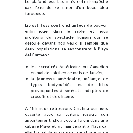
Le plafond est bas mais cela n’empêche
pas l’eau de se parer d’un beau bleu
turquoise.
Liv est Tess sont enchantées
de pouvoir
enfin jouer dans le sable, et nous
profitons du spectacle humain qui se
déroule devant nos yeux. Il semble que
deux populations se rencontrent à Playa
del Carmen :
les
retraités
Américains ou Canadien
en mal de soleil en ce mois de Janvier,
la
jeunesse américaine
, mélange de
types bodybuildés et de filles
provoquantes à souhaits, adeptes de
crossfit et de silicone.
A 18h nous retrouvons Cristina qui nous
escorte avec sa voiture jusqu’à son
appartement. Elle a vécu à Tulum dans une
cabane Maya et vit maintenant à Playa car
elle travail dans un parc aquatique situé