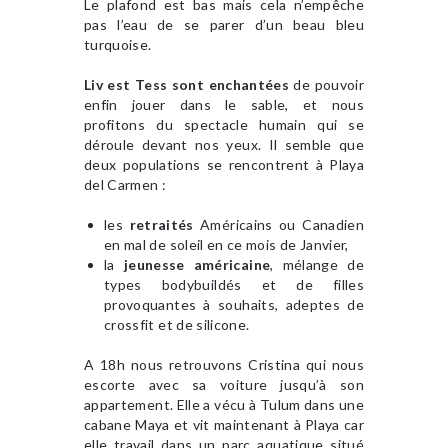
Le plafond est bas mais cela n’empêche
pas l’eau de se parer d’un beau bleu
turquoise.
Liv est Tess sont enchantées
de pouvoir
enfin jouer dans le sable, et nous
profitons du spectacle humain qui se
déroule devant nos yeux. Il semble que
deux populations se rencontrent à Playa
del Carmen :
les
retraités
Américains ou Canadien
en mal de soleil en ce mois de Janvier,
la
jeunesse américaine
, mélange de
types bodybuildés et de filles
provoquantes à souhaits, adeptes de
crossfit et de silicone.
A 18h nous retrouvons Cristina qui nous
escorte avec sa voiture jusqu’à son
appartement. Elle a vécu à Tulum dans une
cabane Maya et vit maintenant à Playa car
elle travail dans un parc aquatique situé