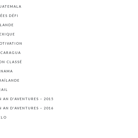
UATEMALA
DÉES DÉFI
RLANDE
EXIQUE
OTIVATION
ICARAGUA
ON CLASSÉ
ANAMA
HAÏLANDE
RAIL
N AN D'AVENTURES – 2015
N AN D'AVENTURES – 2016
ÉLO