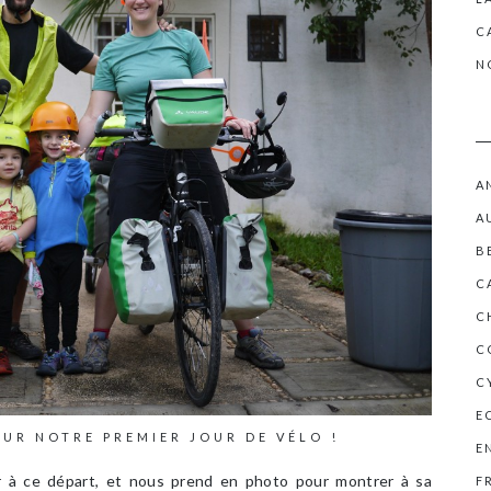
C
N
A
A
B
C
C
C
C
E
OUR NOTRE PREMIER JOUR DE VÉLO !
E
r à ce départ, et nous prend en photo pour montrer à sa
F