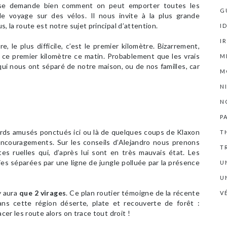
e se demande bien comment on peut emporter toutes les
G
e voyage sur des vélos. Il nous invite à la plus grande
la route est notre sujet principal d’attention.
I
I
, le plus difficile, c’est le premier kilomètre. Bizarrement,
ce premier kilomètre ce matin. Probablement que les vrais
M
ui nous ont séparé de notre maison, ou de nos familles, car
M
N
N
P
ards amusés ponctués ici ou là de quelques coups de Klaxon
T
couragements. Sur les conseils d’Alejandro nous prenons
T
es ruelles qui, d’après lui sont en très mauvais état. Les
s séparées par une ligne de jungle polluée par la présence
U
U
y aura
que 2 virages
. Ce plan routier témoigne de la récente
V
ans cette région déserte, plate et recouverte de forêt :
er les route alors on trace tout droit !