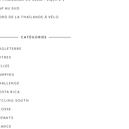
AP AU SUD
ORD DE LA THAÏLANDE À VÉLO
CATÉGORIES
NGLETERRE
UTRES
ELIZE
AMPING
HALLENGE
OSTA RICA
YCLING SOUTH
COSSE
NFANTS
RANCE