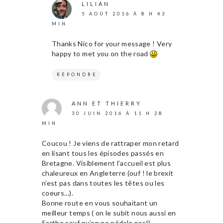
LILIAN
5 AOÛT 2016 À 8 H 43
MIN
Thanks Nico for your message ! Very
happy to met you on the road
RÉPONDRE
ANN ET THIERRY
30 JUIN 2016 À 11 H 28
MIN
Coucou ! Je viens de rattraper mon retard
en lisant tous les épisodes passés en
Bretagne. Visiblement l’accueil est plus
chaleureux en Angleterre (ouf ! le brexit
n’est pas dans toutes les têtes ou les
coeurs…).
Bonne route en vous souhaitant un
meilleur temps ( on le subit nous aussi en
Sarthe sauf qu’on ne pédale pas!).