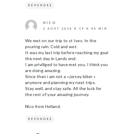
RÉPONDRE
NICO
2 AOÛT 2016 À 19 H 40 MIN
We met on our trip to st Ives. In the
pouring rain. Cold and wet.
It was my last trip before reaching my goal
the next day in Lands end.
I am priviliged to have met you. I think you
are doing amazing.
Since then i am not a « jersey biker »
anymore and planning my next trips.
Stay well, and stay safe. All the luck for
the rest of your amazing journey.
Nico from Holland.
RÉPONDRE