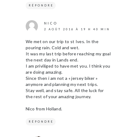
RÉPONDRE
NICO
2 AOÛT 2016 À 19 H 40 MIN
We met on our trip to st Ives. In the
pouring rain. Cold and wet.
It was my last trip before reaching my goal
the next day in Lands end.
I am priviliged to have met you. I think you
are doing amazing.
Since then i am not a « jersey biker »
anymore and planning my next trips.
Stay well, and stay safe. All the luck for
the rest of your amazing journey.
Nico from Holland.
RÉPONDRE