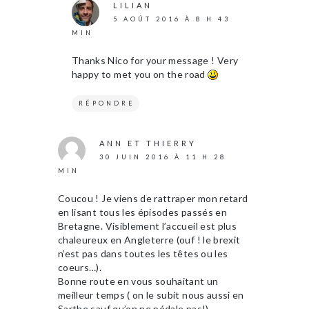
LILIAN
5 AOÛT 2016 À 8 H 43
MIN
Thanks Nico for your message ! Very
happy to met you on the road
RÉPONDRE
ANN ET THIERRY
30 JUIN 2016 À 11 H 28
MIN
Coucou ! Je viens de rattraper mon retard
en lisant tous les épisodes passés en
Bretagne. Visiblement l’accueil est plus
chaleureux en Angleterre (ouf ! le brexit
n’est pas dans toutes les têtes ou les
coeurs…).
Bonne route en vous souhaitant un
meilleur temps ( on le subit nous aussi en
Sarthe sauf qu’on ne pédale pas!).