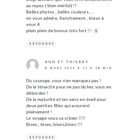
au repos ( bien mérité) !!
Belles photos , belles couleurs , ..
on vous admire, franchement , bravo à
vous 4
plein plein de bisous trés fort !! :-))
RÉPONDRE
ANN ET THIERRY
8 MARS 2016 À 17 H 58 MIN
Du courage, vous n’en manquez pas !
De la ténacité pour ne pas lâcher, vous en
débordez !
De la maturité et les sens en éveil pour
deux petites filles qui assurent
pleinement !
Le voyage vous va si bien !!!!
Bises , bises, bises,bises !!!
RÉPONDRE