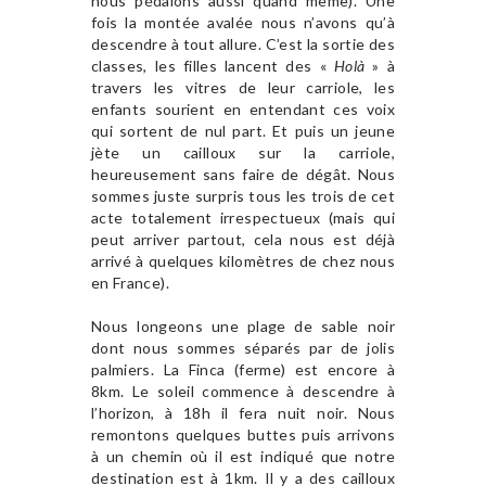
nous pédalons aussi quand même). Une
fois la montée avalée nous n’avons qu’à
descendre à tout allure. C’est la sortie des
classes, les filles lancent des «
Holà
» à
travers les vitres de leur carriole, les
enfants sourient en entendant ces voix
qui sortent de nul part. Et puis un jeune
jète un cailloux sur la carriole,
heureusement sans faire de dégât. Nous
sommes juste surpris tous les trois de cet
acte totalement irrespectueux (mais qui
peut arriver partout, cela nous est déjà
arrivé à quelques kilomètres de chez nous
en France).
Nous longeons une plage de sable noir
dont nous sommes séparés par de jolis
palmiers. La Finca (ferme) est encore à
8km. Le soleil commence à descendre à
l’horizon, à 18h il fera nuit noir. Nous
remontons quelques buttes puis arrivons
à un chemin où il est indiqué que notre
destination est à 1km. Il y a des cailloux