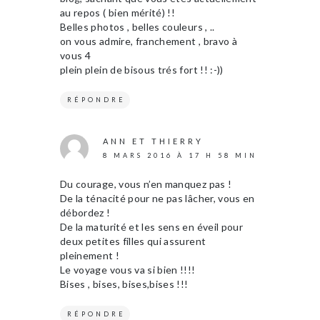
au repos ( bien mérité) !!
Belles photos , belles couleurs , ..
on vous admire, franchement , bravo à
vous 4
plein plein de bisous trés fort !! :-))
RÉPONDRE
ANN ET THIERRY
8 MARS 2016 À 17 H 58 MIN
Du courage, vous n’en manquez pas !
De la ténacité pour ne pas lâcher, vous en
débordez !
De la maturité et les sens en éveil pour
deux petites filles qui assurent
pleinement !
Le voyage vous va si bien !!!!
Bises , bises, bises,bises !!!
RÉPONDRE