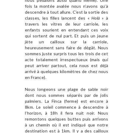
nous pédalons aussi quand même). Une
fois la montée avalée nous n’avons qu’à
descendre à tout allure. C’est la sortie des
classes, les filles lancent des «
Holà
» à
travers les vitres de leur carriole, les
enfants sourient en entendant ces voix
qui sortent de nul part. Et puis un jeune
jète un cailloux sur la carriole,
heureusement sans faire de dégât. Nous
sommes juste surpris tous les trois de cet
acte totalement irrespectueux (mais qui
peut arriver partout, cela nous est déjà
arrivé à quelques kilomètres de chez nous
en France).
Nous longeons une plage de sable noir
dont nous sommes séparés par de jolis
palmiers. La Finca (ferme) est encore à
8km. Le soleil commence à descendre à
l’horizon, à 18h il fera nuit noir. Nous
remontons quelques buttes puis arrivons
à un chemin où il est indiqué que notre
destination est à 1km. Il y a des cailloux