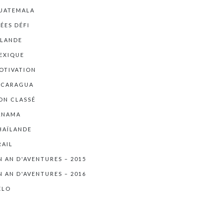
UATEMALA
DÉES DÉFI
RLANDE
EXIQUE
OTIVATION
ICARAGUA
ON CLASSÉ
ANAMA
HAÏLANDE
RAIL
N AN D'AVENTURES – 2015
N AN D'AVENTURES – 2016
ÉLO