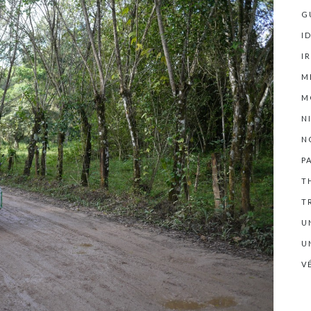
G
I
I
M
M
N
N
P
T
T
U
U
V