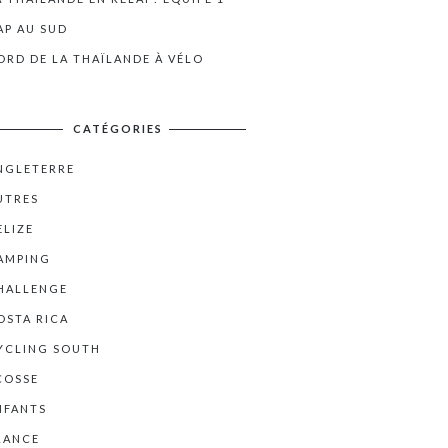
AP AU SUD
ORD DE LA THAÏLANDE À VÉLO
CATÉGORIES
NGLETERRE
UTRES
ELIZE
AMPING
HALLENGE
OSTA RICA
YCLING SOUTH
COSSE
NFANTS
RANCE