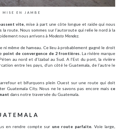
MISE EN JAMBE
passent vite
, mise à part une côte longue et raide qui nous
 la route. Nous sommes sur l’autoroute qui relie le nord à la
Rapidement nous arrivons à
Modesto Mendez.
lle ni même de hameau. Ce lieu à probablement gagné le droit
le
point de convergence de 2 frontières
. La rivière marque
Péten au nord et d’Izabal au Sud. A l’Est du pont, la rivière
rcation entre les pays, d’un côté le Guatemala, de l’autre le
rrefour et bifurquons plein Ouest sur une route qui doit
ter Guatemala City. Nous ne le savons pas encore mais
ce
rnant
dans notre traversée du Guatemala.
GUATEMALA
us en rendre compte sur
une route parfaite
. Voie large,