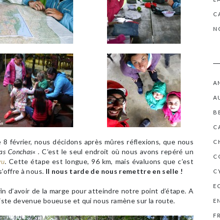
C
N
A
A
B
C
 8 février, nous décidons après mûres réflexions, que nous
C
las Conchas
« . C’est le seul endroit où nous avons repéré un
C
yu
.
Cette étape est longue, 96 km, mais évaluons que c’est
s’offre à nous.
Il nous tarde de nous remettre en selle !
C
E
in d’avoir de la marge pour atteindre notre point d’étape. A
piste devenue boueuse et qui nous ramène sur la route.
E
F